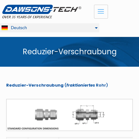
Dansk
English
Français
Deutsch
Русский
Reduzier-Verschraubung
Reduzier-Verschraubung
(
fraktioniertes
Rohr)