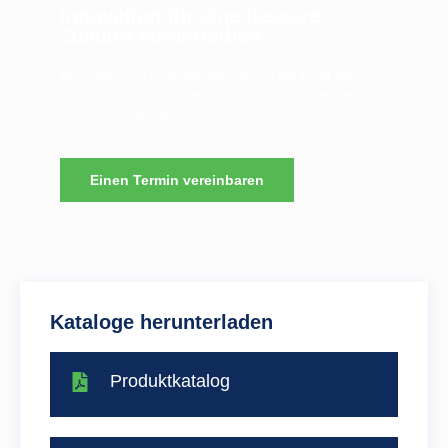
Innovation für eine bessere
Zukunft vorantreiben
Bei Dawsons-Tech glauben wir an die Kraft der
kontinuierlichen Verbesserung, um eine bessere
Zukunft zu gestalten.
Einen Termin vereinbaren
Kataloge herunterladen
Produktkatalog