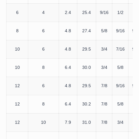
6
4
2.4
25.4
9/16
1/2
1/
8
6
4.8
27.4
5/8
9/16
9/1
10
6
4.8
29.5
3/4
7/16
9/1
10
8
6.4
30.0
3/4
5/8
5/
12
6
4.8
29.5
7/8
9/16
9/1
12
8
6.4
30.2
7/8
5/8
5/
12
10
7.9
31.0
7/8
3/4
3/