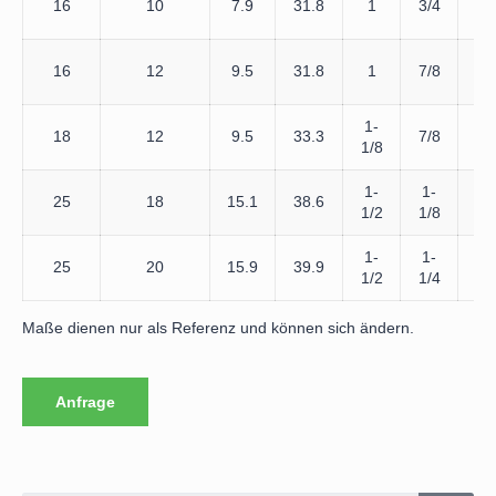
16
10
7.9
31.8
1
3/4
3/
16
12
9.5
31.8
1
7/8
7/
1-
18
12
9.5
33.3
7/8
7/
1/8
1-
1-
1-
25
18
15.1
38.6
1/2
1/8
1/
1-
1-
1-
25
20
15.9
39.9
1/2
1/4
1/
Maße dienen nur als Referenz und können sich ändern.
Anfrage