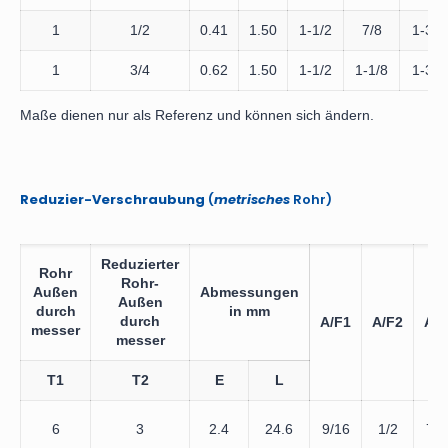
1
1/2
0.41
1.50
1-1/2
7/8
1-3/8
1
3/4
0.62
1.50
1-1/2
1-1/8
1-3/8
Maße dienen nur als Referenz und können sich ändern.
Reduzier-Verschraubung
(
metrisches
Rohr)
Reduzierter
Rohr
Rohr-
Außen
Abmessungen
Außen
durch
in mm
durch
A/F1
A/F2
A/F
messer
messer
T1
T2
E
L
6
3
2.4
24.6
9/16
1/2
7/1