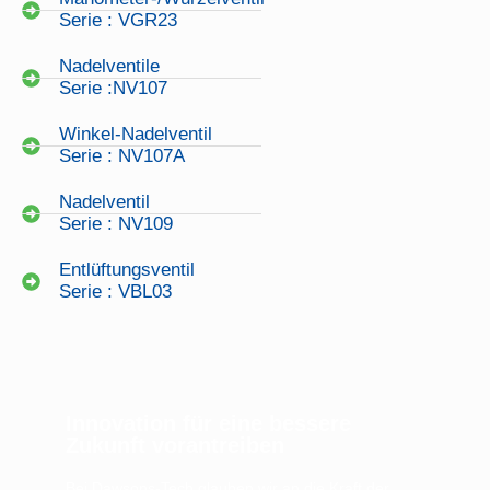
Serie : VGR23
Nadelventile
Serie :NV107
Winkel-Nadelventil
Serie : NV107A
Nadelventil
Serie : NV109
Entlüftungsventil
Serie : VBL03
Innovation für eine bessere
Zukunft vorantreiben
Bei Dawsons-Tech glauben wir an die Kraft der