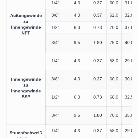
1/4″
4.3
0.37
60.0
31.0
3/8”
4.3
0.37
62.0
32.0
Außengewinde
zu
Innengewinde
1/2″
6.3
0.73
70.0
37.5
NPT
3/4″
9.5
1.80
75.0
40.0
1/4″
4.3
0.37
58.0
29.0
3/8”
4.3
0.37
60.0
30.0
Innengewinde
zu
Innengewinde
BSP
1/2″
6.3
0.73
68.0
32.5
3/4″
9.5
1.80
70.0
35.0
1/4″
4.3
0.37
58.0
29.0
Stumpfschweiß