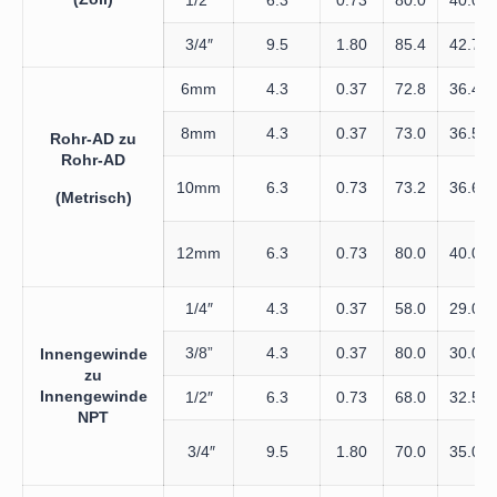
1/2″
6.3
0.73
80.0
40.0
3/4″
9.5
1.80
85.4
42.7
6mm
4.3
0.37
72.8
36.4
8mm
4.3
0.37
73.0
36.5
Rohr-AD zu
Rohr-AD
10mm
6.3
0.73
73.2
36.6
(Metrisch)
12mm
6.3
0.73
80.0
40.0
1/4″
4.3
0.37
58.0
29.0
3/8”
4.3
0.37
80.0
30.0
Innengewinde
zu
Innengewinde
1/2″
6.3
0.73
68.0
32.5
NPT
3/4″
9.5
1.80
70.0
35.0