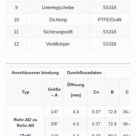
9
Unterlegscheibe
SS316
10
Dichtung
PTFE/Grafit
11
Sicherungsstift
SS316
12
Ventilkörper
SS316
Anschlussver bindung
Durchflussdaten
Öffnung
Größe
Typ
Cv
B
C
– A
(mm)
1/4″
4.3
0.37
72.8
36.4
Rohr-AD zu
3/8”
4.3
0.37
72.8
36.4
Rohr-AD
(Zoll)