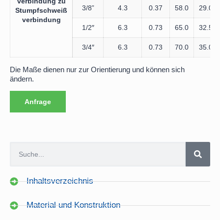
verbindung zu
3/8”
4.3
0.37
58.0
29.0
Stumpfschweiß
verbindung
1/2″
6.3
0.73
65.0
32.5
3/4″
6.3
0.73
70.0
35.0
Die Maße dienen nur zur Orientierung und können sich
ändern.
Anfrage
Inhaltsverzeichnis
Material und Konstruktion