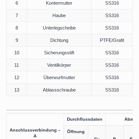
6
Kontermutter
SS316
7
Haube
SS316
8
Unterlegscheibe
SS316
9
Dichtung
PTFE/Grafit
10
Sicherungsstift
SS316
11
Ventilkörper
SS316
12
Überwurfmutter
SS316
13
Ablassschraube
SS316
Durchflussdaten
Abmes
Anschlussverbindung
–
Öffnung
A