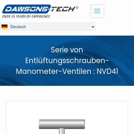
Dansk
English
Français
Deutsch
Русский
Serie von
Entlüftungsschrauben-
Manometer-Ventilen : NVD41