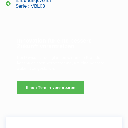
Entlüftungsventil
Serie : VBL03
Innovation für eine bessere
Zukunft vorantreiben
Bei Dawsons-Tech glauben wir an die Kraft der
kontinuierlichen Verbesserung, um eine bessere
Zukunft zu gestalten.
Einen Termin vereinbaren