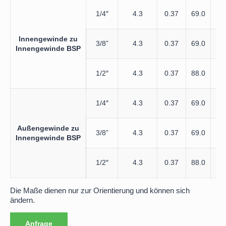
1/4″
4.3
0.37
69.0
80
Innengewinde zu
3/8”
4.3
0.37
69.0
80
Innengewinde
BSP
1/2″
4.3
0.37
88.0
84
1/4″
4.3
0.37
69.0
80
Außengewinde zu
3/8”
4.3
0.37
69.0
80
Innengewinde
BSP
1/2″
4.3
0.37
88.0
84
Die Maße dienen nur zur Orientierung und können sich
ändern.
Anfrage