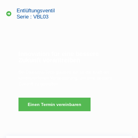
Entlüftungsventil
Serie : VBL03
Innovation für eine bessere
Zukunft vorantreiben
Bei Dawsons-Tech glauben wir an die Kraft der
kontinuierlichen Verbesserung, um eine bessere
Zukunft zu gestalten.
Einen Termin vereinbaren