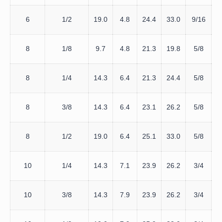
6
1/2
19.0
4.8
24.4
33.0
9/16
8
1/8
9.7
4.8
21.3
19.8
5/8
9
8
1/4
14.3
6.4
21.3
24.4
5/8
9
8
3/8
14.3
6.4
23.1
26.2
5/8
1
8
1/2
19.0
6.4
25.1
33.0
5/8
10
1/4
14.3
7.1
23.9
26.2
3/4
1
10
3/8
14.3
7.9
23.9
26.2
3/4
1