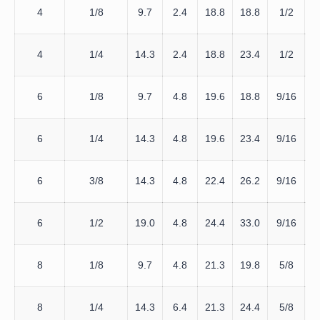
4
1/8
9.7
2.4
18.8
18.8
1/2
4
1/4
14.3
2.4
18.8
23.4
1/2
9
6
1/8
9.7
4.8
19.6
18.8
9/16
6
1/4
14.3
4.8
19.6
23.4
9/16
9
6
3/8
14.3
4.8
22.4
26.2
9/16
1
6
1/2
19.0
4.8
24.4
33.0
9/16
8
1/8
9.7
4.8
21.3
19.8
5/8
9
8
1/4
14.3
6.4
21.3
24.4
5/8
9