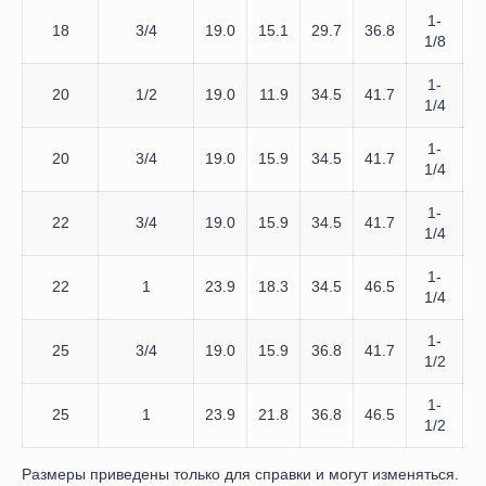
1-
18
3/4
19.0
15.1
29.7
36.8
1
1/8
1-
20
1/2
19.0
11.9
34.5
41.7
1
1/4
1-
20
3/4
19.0
15.9
34.5
41.7
1
1/4
1-
22
3/4
19.0
15.9
34.5
41.7
1
1/4
1-
22
1
23.9
18.3
34.5
46.5
1
1/4
1-
25
3/4
19.0
15.9
36.8
41.7
1
1/2
1-
25
1
23.9
21.8
36.8
46.5
1
1/2
Размеры приведены только для справки и могут изменяться.