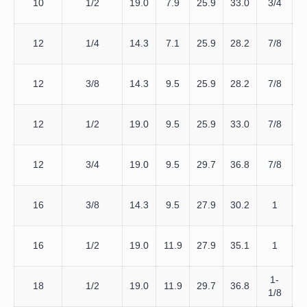
10
1/2
19.0
7.9
25.9
33.0
3/4
12
1/4
14.3
7.1
25.9
28.2
7/8
1
12
3/8
14.3
9.5
25.9
28.2
7/8
1
12
1/2
19.0
9.5
25.9
33.0
7/8
12
3/4
19.0
9.5
29.7
36.8
7/8
1
16
3/8
14.3
9.5
27.9
30.2
1
1
16
1/2
19.0
11.9
27.9
35.1
1
1
1-
18
1/2
19.0
11.9
29.7
36.8
1/8
1