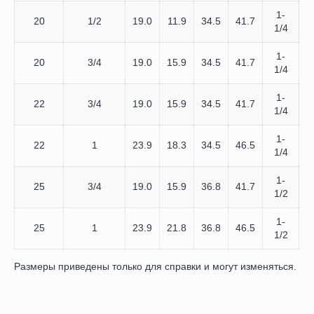
1-
20
1/2
19.0
11.9
34.5
41.7
1
1/4
1-
20
3/4
19.0
15.9
34.5
41.7
1
1/4
1-
22
3/4
19.0
15.9
34.5
41.7
1
1/4
1-
22
1
23.9
18.3
34.5
46.5
1
1/4
1-
25
3/4
19.0
15.9
36.8
41.7
1
1/2
1-
25
1
23.9
21.8
36.8
46.5
1
1/2
Размеры приведены только для справки и могут изменяться.