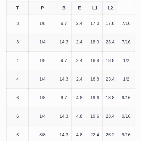
T
P
B
E
L1
L2
3
1/8
9.7
2.4
17.0
17.8
7/16
7
3
1/4
14.3
2.4
18.0
23.4
7/16
9
4
1/8
9.7
2.4
18.8
18.8
1/2
4
1/4
14.3
2.4
18.8
23.4
1/2
9
6
1/8
9.7
4.8
19.6
18.8
9/16
6
1/4
14.3
4.8
19.6
23.4
9/16
9
6
3/8
14.3
4.8
22.4
26.2
9/16
1