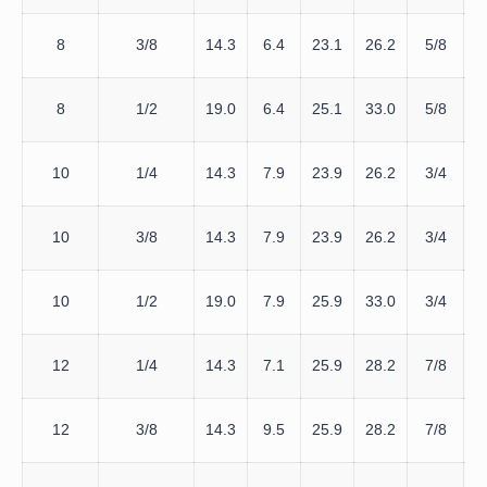
8
3/8
14.3
6.4
23.1
26.2
5/8
1
8
1/2
19.0
6.4
25.1
33.0
5/8
10
1/4
14.3
7.9
23.9
26.2
3/4
1
10
3/8
14.3
7.9
23.9
26.2
3/4
1
10
1/2
19.0
7.9
25.9
33.0
3/4
12
1/4
14.3
7.1
25.9
28.2
7/8
1
12
3/8
14.3
9.5
25.9
28.2
7/8
1