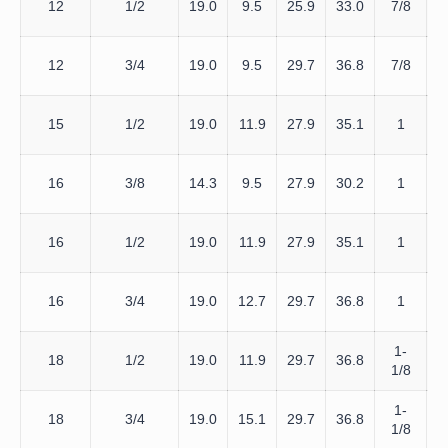
12
1/2
19.0
9.5
25.9
33.0
7/8
12
3/4
19.0
9.5
29.7
36.8
7/8
1
15
1/2
19.0
11.9
27.9
35.1
1
1
16
3/8
14.3
9.5
27.9
30.2
1
1
16
1/2
19.0
11.9
27.9
35.1
1
1
16
3/4
19.0
12.7
29.7
36.8
1
1
1-
18
1/2
19.0
11.9
29.7
36.8
1/8
1
1-
18
3/4
19.0
15.1
29.7
36.8
1
1/8