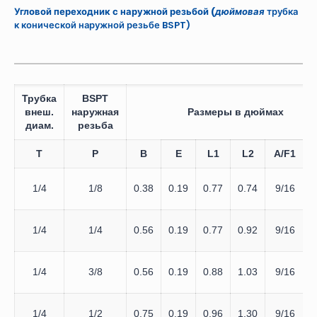
Угловой переходник с наружной резьбой (
дюймовая
трубка
к конической наружной резьбе BSPT)
Трубка
BSPT
внеш.
наружная
Размеры в дюймах
диам.
резьба
T
P
B
E
L1
L2
A/F1
1/4
1/8
0.38
0.19
0.77
0.74
9/16
1/4
1/4
0.56
0.19
0.77
0.92
9/16
1/4
3/8
0.56
0.19
0.88
1.03
9/16
1
1/4
1/2
0.75
0.19
0.96
1.30
9/16