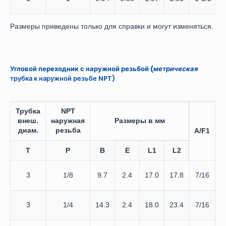
Размеры приведены только для справки и могут изменяться.
Угловой переходник с наружной резьбой (
метрическая
трубка к наружной резьбе NPT)
Трубка
NPT
внеш.
наружная
Размеры в мм
диам.
резьба
A/F1
A
T
P
B
E
L1
L2
3
1/8
9.7
2.4
17.0
17.8
7/16
7
3
1/4
14.3
2.4
18.0
23.4
7/16
9