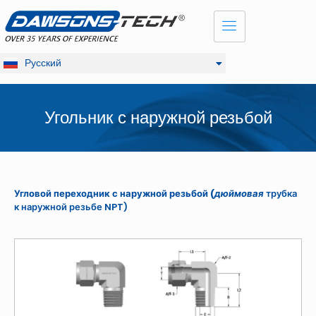
Dansk
English
Français
Русский
Deutsch
Угольник с наружной резьбой
Угловой переходник с наружной резьбой (
дюймовая
трубка
к наружной резьбе NPT)