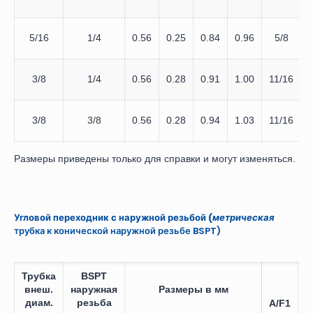
5/16
1/4
0.56
0.25
0.84
0.96
5/8
3/8
1/4
0.56
0.28
0.91
1.00
11/16
3/8
3/8
0.56
0.28
0.94
1.03
11/16
1
Размеры приведены только для справки и могут изменяться.
Угловой переходник с наружной резьбой (
метрическая
трубка к конической наружной резьбе BSPT)
Трубка
BSPT
внеш.
наружная
Размеры в мм
диам.
резьба
A/F1
A