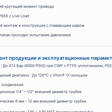
кий крутящий момент привода
EEK с Live Load
й монтаж и конструкция с плавающим шаром
лапан проходит испытание давлением
нт продукции и эксплуатационные парамет
: До 413 Бар (6000 PSIG) при CWP с PTFE-уплотнением, PEE
рный диапазон : До 120°C с Viton® ‘O’-кольцом
 соединения
ионные 1/4″ – 1/2″ внешний диаметр трубки
ческие 6 мм – 12 мм внешний диаметр трубки
 соединения : 1/8″ – 3/8″ NPT (внутренняя резьба)