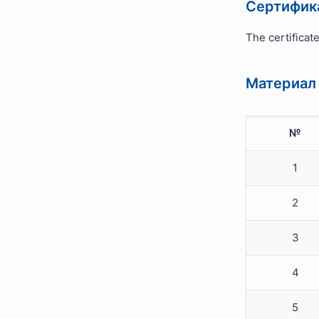
Сертифика
The certificat
Материал 
№
1
2
3
4
5