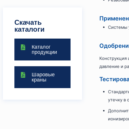
Применен
Скачать
Системы 
каталоги
Одобрения
Каталог
продукции
Конструкция 
давление и ра
Шаровые
Тестирова
краны
Стандартн
утечку в 
Дополните
ионизиро