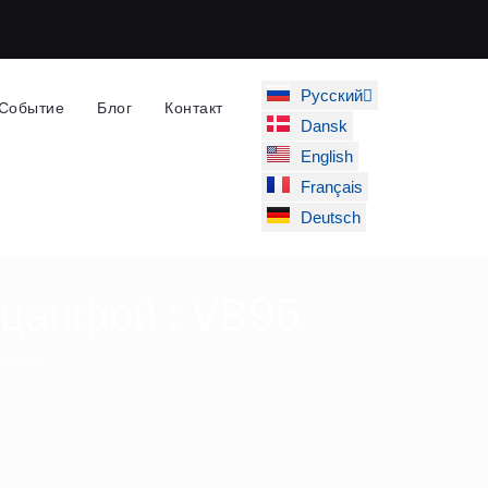
Русский
Событие
Блог
Контакт
Dansk
English
Français
Deutsch
 цапфой : VB95
 VB95