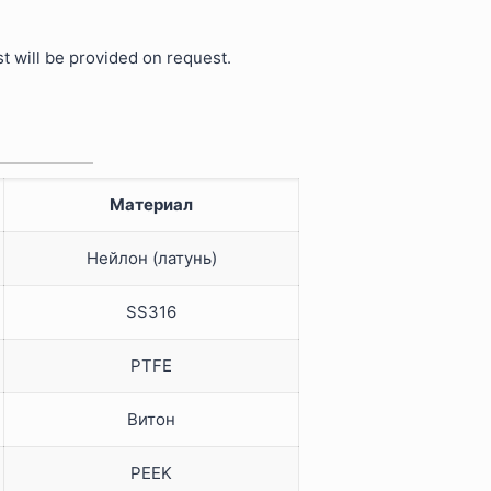
st will be provided on request.
Материал
Нейлон (латунь)
SS316
PTFE
Витон
PEEK