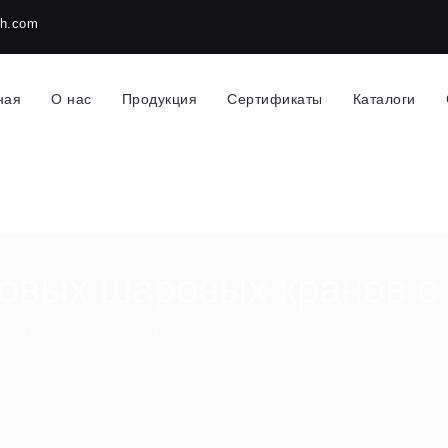
ch.com
ная
О нас
Продукция
Сертификаты
Каталоги
овых шаровых кранов с
Серия трёхходовых шаровых кранов с цапфой :
вые краны