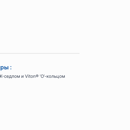
ры :
K-седлом и Viton® ‘O’-кольцом