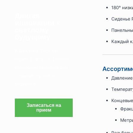
180° низ
Двигая
Сиденье P
инновации к
светлому
Панельны
будущему
Каждый к
В Dawsons-Tech мы
верим в силу постоянного
совершенствования для
Ассортиме
создания лучшего
Давление 
будущего.
Температу
Концевые
Записаться на
Фракц
прием
Метри
Резьбовые