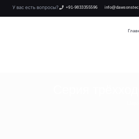
У вас есть вопросы?
+91-9833355596
info@dawsonste
Глав
Серия трёхход
Шаро