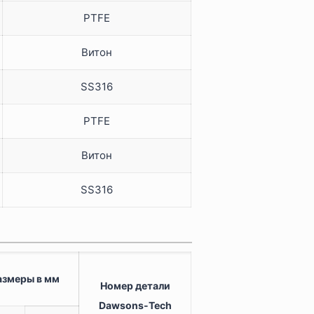
PTFE
Витон
SS316
PTFE
Витон
SS316
азмеры в мм
Номер детали
Dawsons-Tech