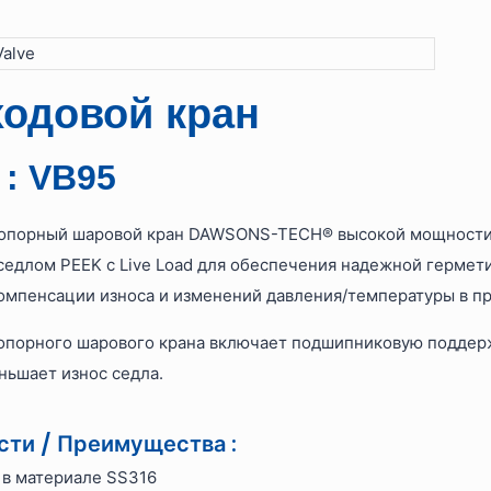
ходовой кран
 : VB95
 опорный шаровой кран DAWSONS-TECH® высокой мощности
 седлом PEEK с Live Load для обеспечения надежной гермет
компенсации износа и изменений давления/температуры в п
опорного шарового крана включает подшипниковую поддерж
ньшает износ седла.
ти / Преимущества :
 в материале SS316