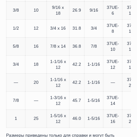
9/16 x
37UE-
37UE
3/8
10
26.9
9/16
18
6
10
37UE-
37UE
1/2
12
3/4 x 16
31.8
3/4
8
12
37UE-
37UE
5/8
16
7/8 x 14
36.8
7/8
10
16
1-1/16 x
37UE-
37UE
3/4
18
42.2
1-1/16
12
12
18
1-1/16 x
37UE
—
20
42.2
1-1/16
—
12
20
1-3/16 x
37UE-
7/8
—
45.7
1-5/16
—
12
14
1-5/16 x
37UE-
37UE
1
25
46.0
1-5/16
12
16
25
Размеры приведены только для справки и могут быть