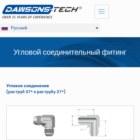
Dansk
English
Français
Русский
Deutsch
Угловой соединительный фитинг
Угловое соединение
(раструб 37° к раструбу 37°)