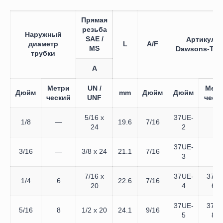
Прямая
резьба
Наружный
SAE /
Артикул
диаметр
L
A/F
MS
Dawsons-Tec
трубки
A
Метри
UN /
Метр
Дюйм
mm
Дюйм
Дюйм
ческий
UNF
ческ
5/16 x
37UE-
1/8
—
19.6
7/16
—
24
2
37UE-
3/16
—
3/8 x 24
21.1
7/16
—
3
7/16 x
37UE-
37UE
1/4
6
22.6
7/16
20
4
6M
37UE-
37UE
5/16
8
1/2 x 20
24.1
9/16
5
8M