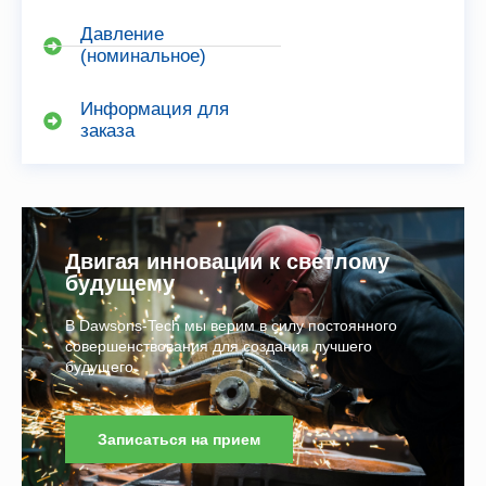
Давление
(номинальное)
Информация для
заказа
Двигая инновации к светлому
будущему
В Dawsons-Tech мы верим в силу постоянного
совершенствования для создания лучшего
будущего.
Записаться на прием