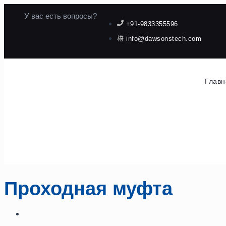
У вас есть вопросы?
+91-9833355596
info@dawsonstech.com
Главн
Проходная муфта