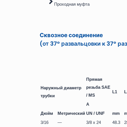
Проходная муфта
Сквозное соединение
(от 37° развальцовки к 37° ра
Прямая
резьба SAE
Наружный диаметр
L1
L
/ MS
трубки
A
Дюйм
Метрический
UN / UNF
mm
3/16
—
3/8 x 24
48.3
2