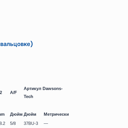
звальцовке)
Артикул Dawsons-
2
A/F
Tech
mm
Дюйм
Дюйм
Метрический
8.2
5/8
37BU-3
—