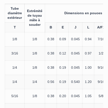
Tube
Extrémité
diamètre
Dimensions en pouces
de tuyau
extérieur
mâle à
souder
T
B
E
J
L
A/F1
1/8
1/8
0.38
0.09
0.045
0.94
7/16
3/16
1/8
0.38
0.12
0.045
0.97
1/2
1/4
1/8
0.38
0.19
0.045
1.00
9/16
1/4
1/4
0.56
0.19
0.540
1.20
9/16
5/16
1/8
0.38
0.20
0.045
1.05
5/8