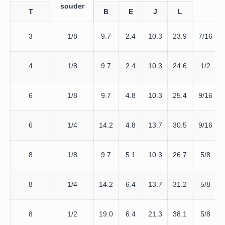
souder
T
B
E
J
L
3
1/8
9.7
2.4
10.3
23.9
7/16
4
1/8
9.7
2.4
10.3
24.6
1/2
6
1/8
9.7
4.8
10.3
25.4
9/16
6
1/4
14.2
4.8
13.7
30.5
9/16
8
1/8
9.7
5.1
10.3
26.7
5/8
8
1/4
14.2
6.4
13.7
31.2
5/8
8
1/2
19.0
6.4
21.3
38.1
5/8