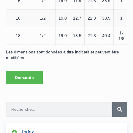
15
1/2
19.0
11.9
21.3
38.9
1
16
1/2
19.0
12.7
21.3
38.9
1
1-
18
1/2
19.0
13.5
21.3
40.4
1/8
Les dimensions sont données à titre indicatif et peuvent être
modifiées.
Demande
Index