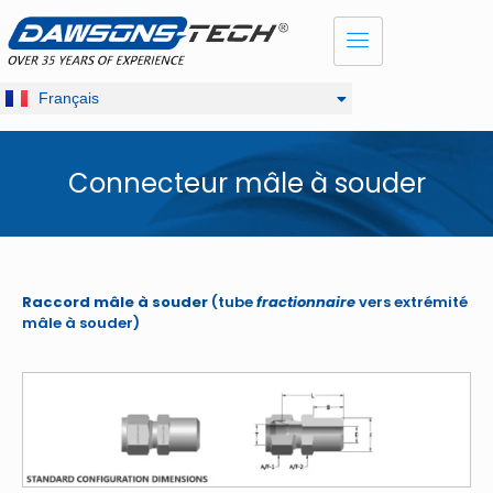
Dansk
English
Русский
Français
Deutsch
Connecteur mâle à souder
Raccord mâle à souder
(tube
fractionnaire
vers extrémité
mâle à souder)