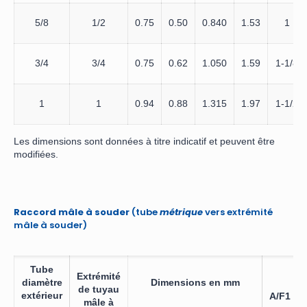
5/8
1/2
0.75
0.50
0.840
1.53
1
3/4
3/4
0.75
0.62
1.050
1.59
1-1/8
1
1
0.94
0.88
1.315
1.97
1-1/2
Les dimensions sont données à titre indicatif et peuvent être
modifiées.
Raccord mâle à souder
(tube
métrique
vers extrémité
mâle à souder)
Tube
Extrémité
diamètre
Dimensions en mm
de tuyau
extérieur
A/F1
mâle à