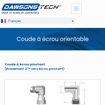
Dansk
English
Русский
Français
Deutsch
Coude à écrou orientable
Coude à écrou pivotant
(évasement 37° vers écrou pivotant)