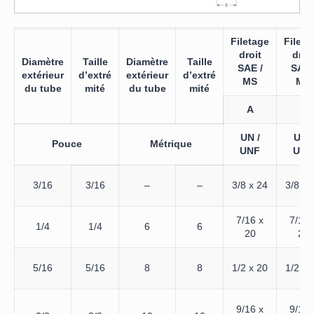
Filetage
Fileta
droit
droi
Diamètre
Taille
Diamètre
Taille
SAE /
SAE 
extérieur
d’extré
extérieur
d’extré
MS
MS
du tube
mité
du tube
mité
A
B
UN /
UN /
Pouce
Métrique
UNF
UNF
3/16
3/16
–
–
3/8 x 24
3/8 x 
7/16 x
7/16 
1/4
1/4
6
6
20
20
5/16
5/16
8
8
1/2 x 20
1/2 x 
9/16 x
9/16 