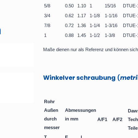
5/8
0.50
1.10
1
15/16
DTUE-
3/4
0.62
1.17
1-1/8
1-1/16
DTUE-
7/8
0.72
1.36
1-1/4
1-3/16
DTUE-
n
1
0.88
1.45
1-1/2
1-3/8
DTUE-
Maße dienen nur als Referenz und können sich
Winkelver schraubung
(
metri
Rohr
Außen
Abmessungen
Daw
durch
in mm
A/F1
A/F2
Tech
messer
Teil
T
E
L