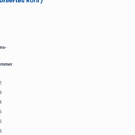
ioniertes
Rohr)
ns-
nummer
2
3
4
5
6
8