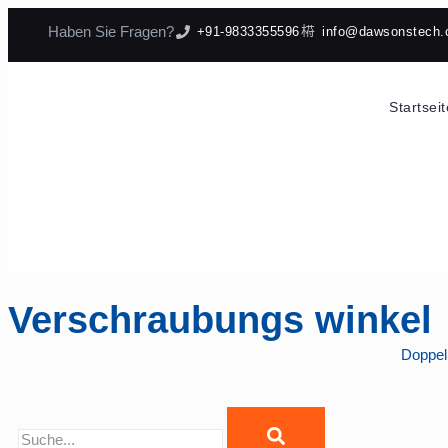
Haben Sie Fragen?
+91-9833355596
info@dawsonstech
Startseit
Verschraubungs winkel
Doppel