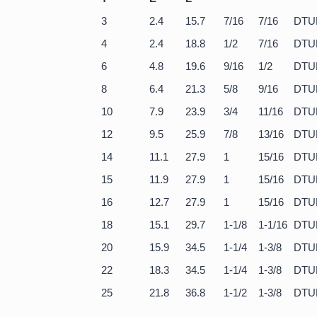
3
2.4
15.7
7/16
7/16
DTU
4
2.4
18.8
1/2
7/16
DTU
6
4.8
19.6
9/16
1/2
DTU
8
6.4
21.3
5/8
9/16
DTU
10
7.9
23.9
3/4
11/16
DTU
12
9.5
25.9
7/8
13/16
DTU
14
11.1
27.9
1
15/16
DTU
15
11.9
27.9
1
15/16
DTU
16
12.7
27.9
1
15/16
DTU
18
15.1
29.7
1-1/8
1-1/16
DTU
20
15.9
34.5
1-1/4
1-3/8
DTU
22
18.3
34.5
1-1/4
1-3/8
DTU
25
21.8
36.8
1-1/2
1-3/8
DTU