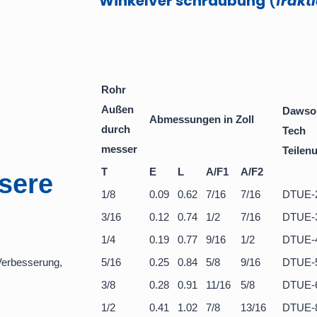
Winkelver schraubung
(
frakt
Rohr
Außen
Dawso
Abmessungen in Zoll
durch
Tech
messer
Teile
T
E
L
A/F1
A/F2
ssere
1/8
0.09
0.62
7/16
7/16
DTUE-
3/16
0.12
0.74
1/2
7/16
DTUE-
1/4
0.19
0.77
9/16
1/2
DTUE-
 Verbesserung,
5/16
0.25
0.84
5/8
9/16
DTUE-
3/8
0.28
0.91
11/16
5/8
DTUE-
1/2
0.41
1.02
7/8
13/16
DTUE-