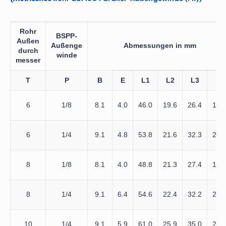
Rohr
BSPP-
Außen
Außenge
Abmessungen in mm
durch
winde
messer
T
P
B
E
L1
L2
L3
M
6
1/8
8.1
4.0
46.0
19.6
26.4
17.
6
1/4
9.1
4.8
53.8
21.6
32.3
22.
8
1/8
8.1
4.0
48.8
21.3
27.4
17.
8
1/4
9.1
6.4
54.6
22.4
32.2
22.
10
1/4
9.1
5.9
61.0
25.9
35.0
22.