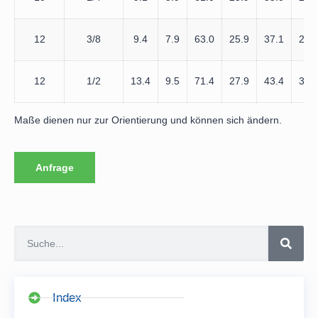
12
3/8
9.4
7.9
63.0
25.9
37.1
26.
12
1/2
13.4
9.5
71.4
27.9
43.4
32.
Maße dienen nur zur Orientierung und können sich ändern.
Anfrage
Index