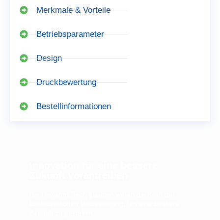
Merkmale & Vorteile
Betriebsparameter
Design
Druckbewertung
Bestellinformationen
Innovation für eine bessere
Zukunft vorantreiben
Bei Dawsons-Tech glauben wir an die Kraft der
kontinuierlichen Verbesserung, um eine bessere
Zukunft zu gestalten.