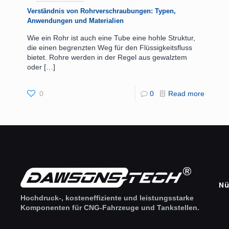
Verständnis von Rohrverschraubungen: Typen,
Anwendungen und Materialien
Wie ein Rohr ist auch eine Tube eine hohle Struktur,
die einen begrenzten Weg für den Flüssigkeitsfluss
bietet. Rohre werden in der Regel aus gewalztem
oder
[…]
0
0
Read more
Nü
Hochdruck-, kosteneffiziente und leistungsstarke
Komponenten für CNG-Fahrzeuge und Tankstellen.