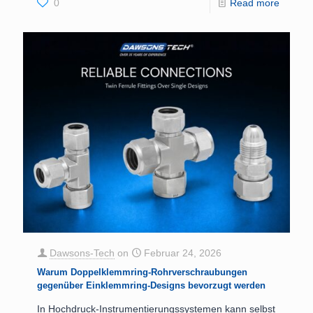
0
Read more
Dawsons-Tech
on
Februar 24, 2026
Warum Doppelklemmring-Rohrverschraubungen
gegenüber Einklemmring-Designs bevorzugt werden
In Hochdruck-Instrumentierungssystemen kann selbst