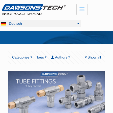
Dansk
English
Français
Deutsch
Русский
Categories
Tags
Authors
Show all