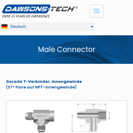
Dansk
English
Français
Deutsch
Русский
Male Connector
Gerade T-Verbinder, Innengewinde
(37° Flare auf NPT-Innengewinde)