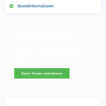
Bestellinformationen
Innovation für eine bessere
Zukunft vorantreiben
Bei Dawsons-Tech glauben wir an die Kraft der
kontinuierlichen Verbesserung, um eine bessere
Zukunft zu gestalten.
Einen Termin vereinbaren