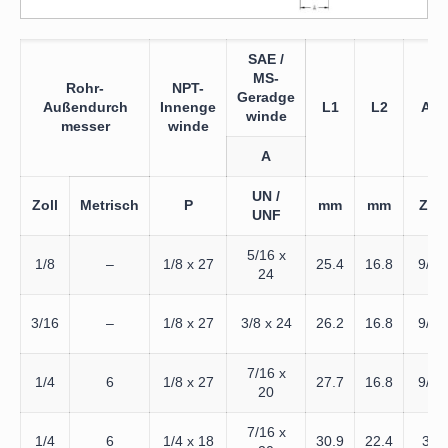
SAE /
MS-
Rohr-
NPT-
Geradge
Außendurch
Innenge
L1
L2
A/F
winde
messer
winde
A
UN /
Zoll
Metrisch
P
mm
mm
Zoll
UNF
5/16 x
1/8
–
1/8 x 27
25.4
16.8
9/16
24
3/16
–
1/8 x 27
3/8 x 24
26.2
16.8
9/16
7/16 x
1/4
6
1/8 x 27
27.7
16.8
9/16
20
7/16 x
1/4
6
1/4 x 18
30.9
22.4
3/4