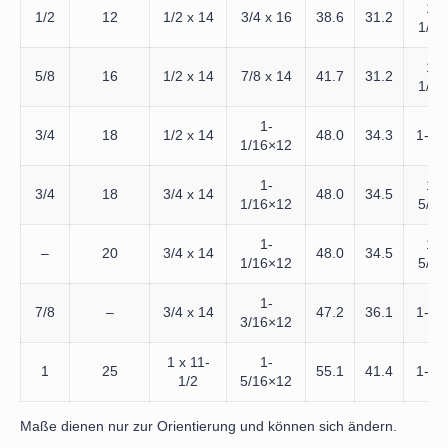
1-
1/2
12
1/2 x 14
3/4 x 16
38.6
31.2
1/16
1-
5/8
16
1/2 x 14
7/8 x 14
41.7
31.2
1/16
1-
3/4
18
1/2 x 14
48.0
34.3
1-1/
1/16×12
1-
1-
3/4
18
3/4 x 14
48.0
34.5
1/16×12
5/16
1-
1-
–
20
3/4 x 14
48.0
34.5
1/16×12
5/16
1-
7/8
–
3/4 x 14
47.2
36.1
1-5/
3/16×12
1 x 11-
1-
1
25
55.1
41.4
1-7/
1/2
5/16×12
Maße dienen nur zur Orientierung und können sich ändern.