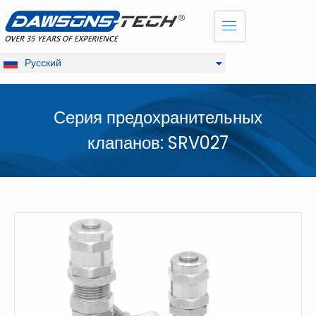
Dansk
English
Français
Русский
Deutsch
Серия предохранительных
клапанов: SRV027