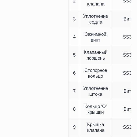
2
SS316
клапана
Уплотнение
3
Витон
седла
Зажимной
4
SS316
винт
Клапанный
5
SS316
поршень
Стопорное
6
SS316
кольцо
Уплотнение
7
Витон
штока
Кольцо ‘O’
8
Витон
крышки
Крышка
9
SS316
клапана