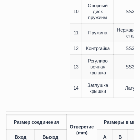
Опорный
10
диск
SS316
пружины
Нержавею
11
Пружина
сталь
12
Контргайка
SS316
Регулиро
13
вочная
SS316
крышка
Заглушка
14
Латун
крышки
Размер соединения
Размеры в мм
Отверстие
(mm)
Вход
Выход
A
B
C