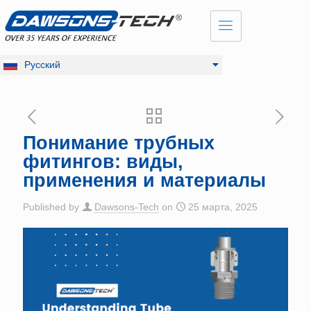
Dansk
English
Français
Русский
Deutsch
Понимание трубных
фитингов: виды,
применения и материалы
Published by
Dawsons-Tech
on
25 марта, 2025