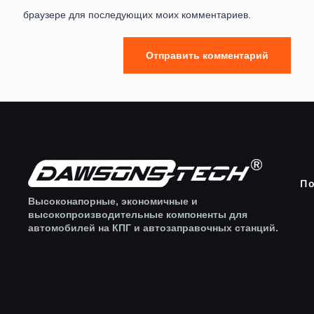
браузере для последующих моих комментариев.
По
Высоконапорные, экономичные и
высокопроизводительные компоненты для
автомобилей на КПГ и автозаправочных станций.