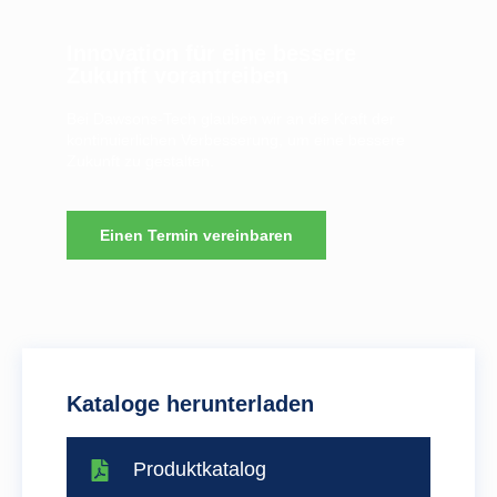
Innovation für eine bessere
Zukunft vorantreiben
Bei Dawsons-Tech glauben wir an die Kraft der
kontinuierlichen Verbesserung, um eine bessere
Zukunft zu gestalten.
Einen Termin vereinbaren
Kataloge herunterladen
Produktkatalog