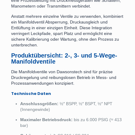
eine Prozessleitung mit Druckmessgeräten wie Schaltern,
Manometern oder Transmittern verbindet.
Anstatt mehrere einzelne Ventile zu verwenden, kombiniert
ein Manifoldventil Absperrung, Druckausgleich und
Entlüftung in einer einzigen Einheit. Diese Integration
verringert Leckpfade, spart Platz und ermöglicht eine
sichere Kalibrierung oder Wartung, ohne den Prozess zu
unterbrechen.
Produktübersicht: 2-, 3- und 5-Wege-
Manifoldventile
Die Manifoldventile von Dawsonstech sind für präzise
Druckregelung und reibungslosen Betrieb in Mess- und
Prozessanwendungen konzipiert.
Technische Daten
Anschlussgrößen:
½″ BSPP, ½″ BSPT, ½″ NPT
(Innengewinde)
Maximaler Betriebsdruck:
bis zu 6.000 PSIG (≈ 413
bar)