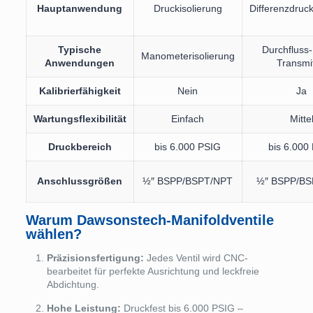
Hauptanwendung
Druckisolierung
Differenzdru
Typische
Durchfluss
Manometerisolierung
Anwendungen
Transmi
Kalibrierfähigkeit
Nein
Ja
Wartungsflexibilität
Einfach
Mitte
Druckbereich
bis 6.000 PSIG
bis 6.000
Anschlussgrößen
½″ BSPP/BSPT/NPT
½″ BSPP/BS
Warum Dawsonstech-Manifoldventile
wählen?
Präzisionsfertigung:
Jedes Ventil wird CNC-
bearbeitet für perfekte Ausrichtung und leckfreie
Abdichtung.
Hohe Leistung:
Druckfest bis 6.000 PSIG –