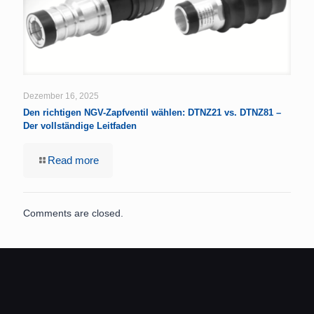
Dezember 16, 2025
Den richtigen NGV-Zapfventil wählen: DTNZ21 vs. DTNZ81 –
Der vollständige Leitfaden
Read more
Comments are closed.