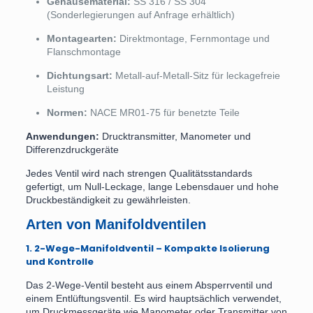
Gehäusematerial:
SS 316 / SS 304
(Sonderlegierungen auf Anfrage erhältlich)
Montagearten:
Direktmontage, Fernmontage und
Flanschmontage
Dichtungsart:
Metall-auf-Metall-Sitz für leckagefreie
Leistung
Normen:
NACE MR01-75 für benetzte Teile
Anwendungen:
Drucktransmitter, Manometer und
Differenzdruckgeräte
Jedes Ventil wird nach strengen Qualitätsstandards
gefertigt, um Null-Leckage, lange Lebensdauer und hohe
Druckbeständigkeit zu gewährleisten.
Arten von Manifoldventilen
1. 2-Wege-Manifoldventil – Kompakte Isolierung
und Kontrolle
Das 2-Wege-Ventil besteht aus einem Absperrventil und
einem Entlüftungsventil. Es wird hauptsächlich verwendet,
um Druckmessgeräte wie Manometer oder Transmitter von