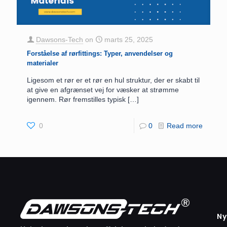
Dawsons-Tech
on
marts 25, 2025
Forståelse af rørfittings: Typer, anvendelser og
materialer
Ligesom et rør er et rør en hul struktur, der er skabt til
at give en afgrænset vej for væsker at strømme
igennem. Rør fremstilles typisk
[…]
0
0
Read more
Ny