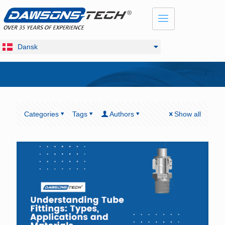
English
Français
Русский
Dansk
Deutsch
Categories
Tags
Authors
Show all