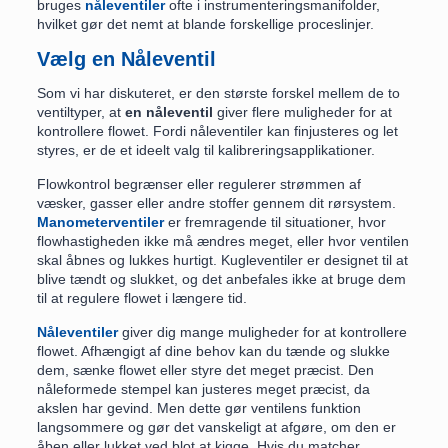
bruges
nåleventiler
ofte i instrumenteringsmanifolder,
hvilket gør det nemt at blande forskellige proceslinjer.
Vælg en Nåleventil
Som vi har diskuteret, er den største forskel mellem de to
ventiltyper, at
en nåleventil
giver flere muligheder for at
kontrollere flowet. Fordi nåleventiler kan finjusteres og let
styres, er de et ideelt valg til kalibreringsapplikationer.
Flowkontrol begrænser eller regulerer strømmen af
væsker, gasser eller andre stoffer gennem dit rørsystem.
Manometerventiler
er fremragende til situationer, hvor
flowhastigheden ikke må ændres meget, eller hvor ventilen
skal åbnes og lukkes hurtigt. Kugleventiler er designet til at
blive tændt og slukket, og det anbefales ikke at bruge dem
til at regulere flowet i længere tid.
Nåleventiler
giver dig mange muligheder for at kontrollere
flowet. Afhængigt af dine behov kan du tænde og slukke
dem, sænke flowet eller styre det meget præcist. Den
nåleformede stempel kan justeres meget præcist, da
akslen har gevind. Men dette gør ventilens funktion
langsommere og gør det vanskeligt at afgøre, om den er
åben eller lukket ved blot at kigge. Hvis du matcher