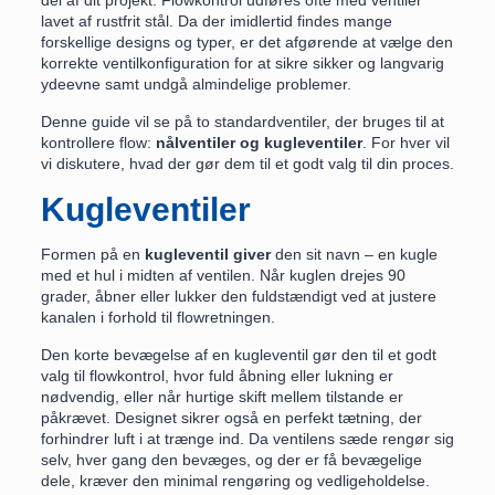
del af dit projekt. Flowkontrol udføres ofte med ventiler
lavet af rustfrit stål. Da der imidlertid findes mange
forskellige designs og typer, er det afgørende at vælge den
korrekte ventilkonfiguration for at sikre sikker og langvarig
ydeevne samt undgå almindelige problemer.
Denne guide vil se på to standardventiler, der bruges til at
kontrollere flow:
nålventiler
og
kugleventiler
. For hver vil
vi diskutere, hvad der gør dem til et godt valg til din proces.
Kugleventiler
Formen på en
kugleventil giver
den sit navn – en kugle
med et hul i midten af ventilen. Når kuglen drejes 90
grader, åbner eller lukker den fuldstændigt ved at justere
kanalen i forhold til flowretningen.
Den korte bevægelse af en kugleventil gør den til et godt
valg til flowkontrol, hvor fuld åbning eller lukning er
nødvendig, eller når hurtige skift mellem tilstande er
påkrævet. Designet sikrer også en perfekt tætning, der
forhindrer luft i at trænge ind. Da ventilens sæde rengør sig
selv, hver gang den bevæges, og der er få bevægelige
dele, kræver den minimal rengøring og vedligeholdelse.