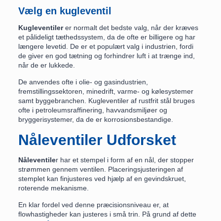
Vælg en kugleventil
Kugleventiler
er normalt det bedste valg, når der kræves
et pålideligt tæthedssystem, da de ofte er billigere og har
længere levetid. De er et populært valg i industrien, fordi
de giver en god tætning og forhindrer luft i at trænge ind,
når de er lukkede.
De anvendes ofte i olie- og gasindustrien,
fremstillingssektoren, minedrift, varme- og kølesystemer
samt byggebranchen. Kugleventiler af rustfrit stål bruges
ofte i petroleumsraffinering, havvandsmiljøer og
bryggerisystemer, da de er korrosionsbestandige.
Nåleventiler Udforsket
Nåleventile
r har et stempel i form af en nål, der stopper
strømmen gennem ventilen. Placeringsjusteringen af
stemplet kan finjusteres ved hjælp af en gevindskruet,
roterende mekanisme.
En klar fordel ved denne præcisionsniveau er, at
flowhastigheder kan justeres i små trin. På grund af dette